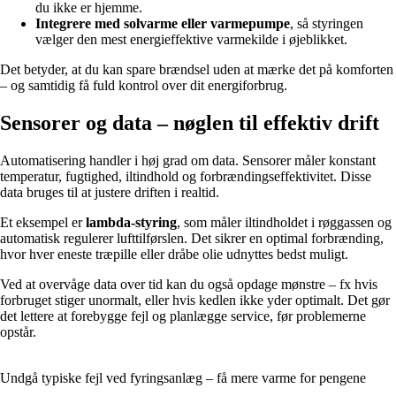
du ikke er hjemme.
Integrere med solvarme eller varmepumpe
, så styringen
vælger den mest energieffektive varmekilde i øjeblikket.
Det betyder, at du kan spare brændsel uden at mærke det på komforten
– og samtidig få fuld kontrol over dit energiforbrug.
Sensorer og data – nøglen til effektiv drift
Automatisering handler i høj grad om data. Sensorer måler konstant
temperatur, fugtighed, iltindhold og forbrændingseffektivitet. Disse
data bruges til at justere driften i realtid.
Et eksempel er
lambda-styring
, som måler iltindholdet i røggassen og
automatisk regulerer lufttilførslen. Det sikrer en optimal forbrænding,
hvor hver eneste træpille eller dråbe olie udnyttes bedst muligt.
Ved at overvåge data over tid kan du også opdage mønstre – fx hvis
forbruget stiger unormalt, eller hvis kedlen ikke yder optimalt. Det gør
det lettere at forebygge fejl og planlægge service, før problemerne
opstår.
Undgå typiske fejl ved fyringsanlæg – få mere varme for pengene