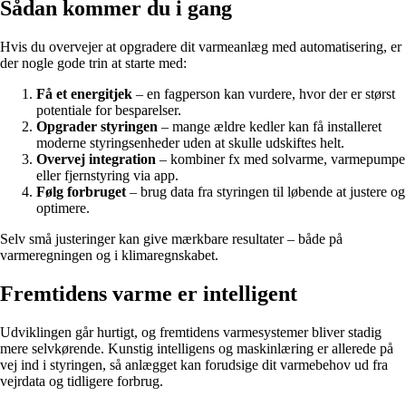
Sådan kommer du i gang
Hvis du overvejer at opgradere dit varmeanlæg med automatisering, er
der nogle gode trin at starte med:
Få et energitjek
– en fagperson kan vurdere, hvor der er størst
potentiale for besparelser.
Opgrader styringen
– mange ældre kedler kan få installeret
moderne styringsenheder uden at skulle udskiftes helt.
Overvej integration
– kombiner fx med solvarme, varmepumpe
eller fjernstyring via app.
Følg forbruget
– brug data fra styringen til løbende at justere og
optimere.
Selv små justeringer kan give mærkbare resultater – både på
varmeregningen og i klimaregnskabet.
Fremtidens varme er intelligent
Udviklingen går hurtigt, og fremtidens varmesystemer bliver stadig
mere selvkørende. Kunstig intelligens og maskinlæring er allerede på
vej ind i styringen, så anlægget kan forudsige dit varmebehov ud fra
vejrdata og tidligere forbrug.