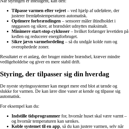
Når styringen er intelligent, kan den:
Tilpasse varmen efter vejret
– ved hjælp af udefølere, der
justerer fremløbstemperaturen automatisk.
Optimere forbrændingen
– sensorer måler iltindholdet i
røggassen og sikrer, at brændslet udnyttes maksimalt.
Minimere start-stop-cyklusser
– hvilket forlænger levetiden på
kedlen og reducerer energiforbruget.
Sikre jævn varmefordeling
– så du undgår kolde rum og
overophedede zoner.
Resultatet er et anlæg, der bruger mindre brændsel, kræver mindre
vedligeholdelse og giver en mere stabil drift.
Styring, der tilpasser sig din hverdag
De nyeste styringssystemer kan meget mere end blot at tænde og
slukke for varmen. De kan lære dine vaner at kende og tilpasse sig
automatisk.
For eksempel kan du:
Indstille tidsprogrammer
for, hvornår huset skal være varmt –
og hvornår temperaturen kan sænkes.
Koble systemet til en app
, så du kan justere varmen, selv når